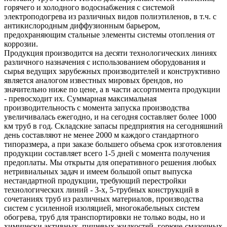
горячего и холодного водоснабжения с системой
электроподогрева из различных видов полиэтиленов, в т.ч. с
антикислородным диффузионным барьером,
предохраняющим стальные элементы системы отопления от
коррозии.
Продукция производится на десяти технологических линиях
различного назначения с использованием оборудования и
сырья ведущих зарубежных производителей и конструктивно
является аналогом известных мировых брендов, но
значительно ниже по цене, а в части ассортимента продукции
- превосходит их. Суммарная максимальная
производительность с момента запуска производства
увеличивалась ежегодно, и на сегодня составляет более 1000
км труб в год. Складские запасы предприятия на сегодняшний
день составляют не менее 2000 м каждого стандартного
типоразмера, а при заказе большего объема срок изготовления
продукции составляет всего 1-5 дней с момента получения
предоплаты. Мы открыты для оперативного решения любых
нетривиальных задач и имеем большой опыт выпуска
нестандартной продукции, требующий перестройки
технологических линий - 3-х, 5-трубных конструкций в
сочетаниях труб из различных материалов, производства
систем с усиленной изоляцией, многокабельных систем
обогрева, труб для транспортировки не только воды, но и
химически активных, пищевых жидкостей, горюче-смазочных