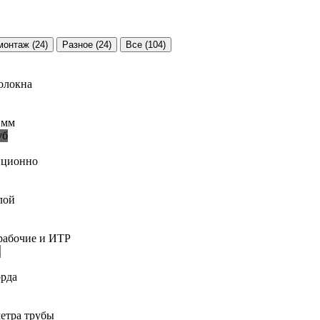
 монтаж
(24)
Разное
(24)
Все
(104)
олокна
 мм
нционно
лой
рабочие и ИТР
орда
етра трубы