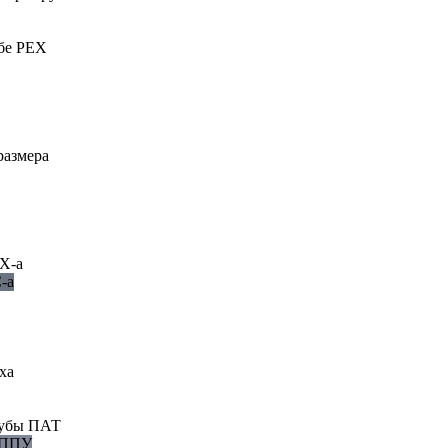
бе PEX
размера
X-a
ха
рубы ПАТ