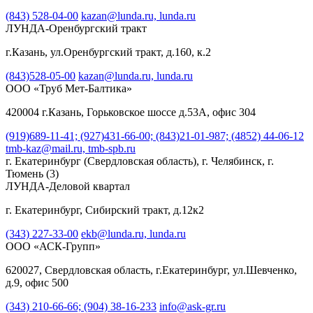
(843) 528-04-00
kazan@lunda.ru,
lunda.ru
ЛУНДА-Оренбургский тракт
г.Казань, ул.Оренбургский тракт, д.160, к.2
(843)528-05-00
kazan@lunda.ru,
lunda.ru
ООО «Труб Мет-Балтика»
420004 г.Казань, Горьковское шоссе д.53А, офис 304
(919)689-11-41; (927)431-66-00; (843)21-01-987; (4852) 44-06-12
tmb-kaz@mail.ru,
tmb-spb.ru
г. Екатеринбург (Свердловская область), г. Челябинск, г.
Тюмень
(3)
ЛУНДА-Деловой квартал
г. Екатеринбург, Сибирский тракт, д.12к2
(343) 227-33-00
ekb@lunda.ru,
lunda.ru
ООО «АСК-Групп»
620027, Свердловская область, г.Екатеринбург, ул.Шевченко,
д.9, офис 500
(343) 210-66-66; (904) 38-16-233
info@ask-gr.ru