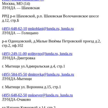
Москва, МО
(14)
ЛУНДА — Шаховская
РРЦ р-н Шаховской, р.п. Шаховская Волочановское шоссе
д.12, стр.Б
(495) 648-62-10
mskoblast@lunda.ru,
lunda.ru
ЛУНДА — Голицыно
р-н Одинцовский, д.Малые Вязёмы Петровский проезд д.2,
стр.2, оф.102
(495) 249-11-00
golitsyno@lunda.ru,
lunda.ru
ЛУНДА-Дмитровка
г. Мытищи ул.Адмиральская д.4, стр.1
(495) 584-05-50
dmitrovka@lunda.ru,
lunda.ru
ЛУНДА-Мытищи
г. Мытищи ул. Воронина д.15, стр.1
(495) 648-62-50
msksever@lunda.ru,
lunda.ru
ЛУНДА-Очаково
ул.Наташи Ковшовой д.14, стр.2