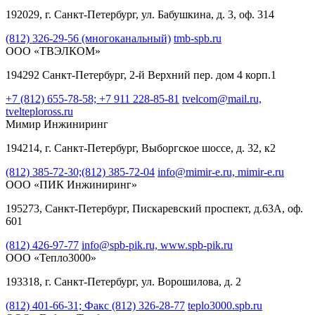
192029, г. Санкт-Петербург, ул. Бабушкина, д. 3, оф. 314
(812) 326-29-56 (многоканальный)
tmb-spb.ru
ООО «ТВЭЛКОМ»
194292 Санкт-Петербург, 2-й Верхний пер. дом 4 корп.1
+7 (812) 655-78-58; +7 911 228-85-81
tvelcom@mail.ru,
tvelteploross.ru
Мимир Инжиниринг
194214, г. Санкт-Петербург, Выборгское шоссе, д. 32, к2
(812) 385-72-30;(812) 385-72-04
info@mimir-e.ru,
mimir-e.ru
ООО «ПИК Инжиниринг»
195273, Санкт-Петербург, Пискаревский проспект, д.63А, оф.
601
(812) 426-97-77
info@spb-pik.ru,
www.spb-pik.ru
ООО «Тепло3000»
193318, г. Санкт-Петербург, ул. Ворошилова, д. 2
(812) 401-66-31; Факс (812) 326-28-77
teplo3000.spb.ru