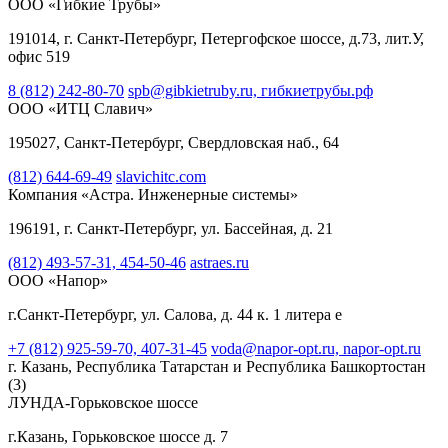
ООО «Гибкие Трубы»
191014, г. Санкт-Петербург, Петергофское шоссе, д.73, лит.У,
офис 519
8 (812) 242-80-70
spb@gibkietruby.ru,
гибкиетрубы.рф
ООО «ИТЦ Славич»
195027, Санкт-Петербург, Свердловская наб., 64
(812) 644-69-49
slavichitc.com
Компания «Астра. Инженерные системы»
196191, г. Санкт-Петербург, ул. Бассейная, д. 21
(812) 493-57-31, 454-50-46
astraes.ru
ООО «Напор»
г.Санкт-Петербург, ул. Салова, д. 44 к. 1 литера е
+7 (812) 925-59-70, 407-31-45
voda@napor-opt.ru,
napor-opt.ru
г. Казань, Республика Татарстан и Республика Башкортостан
(3)
ЛУНДА-Горьковское шоссе
г.Казань, Горьковское шоссе д. 7