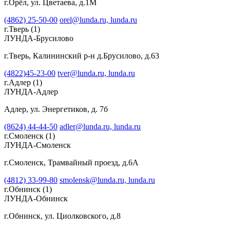
г.Орёл, ул. Цветаева, д.1М
(4862) 25-50-00
orel@lunda.ru,
lunda.ru
г.Тверь
(1)
ЛУНДА-Брусилово
г.Тверь, Калининский р-н д.Брусилово, д.63
(4822)45-23-00
tver@lunda.ru,
lunda.ru
г.Адлер
(1)
ЛУНДА-Адлер
Адлер, ул. Энергетиков, д. 7б
(8624) 44-44-50
adler@lunda.ru,
lunda.ru
г.Смоленск
(1)
ЛУНДА-Смоленск
г.Смоленск, Трамвайный проезд, д.6А
(4812) 33-99-80
smolensk@lunda.ru,
lunda.ru
г.Обнинск
(1)
ЛУНДА-Обнинск
г.Обнинск, ул. Циолковского, д.8