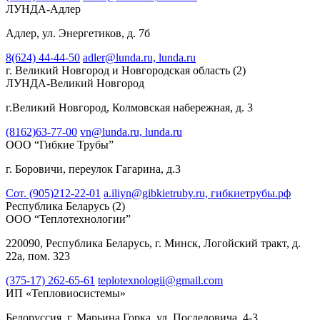
ЛУНДА-Адлер
Адлер, ул. Энергетиков, д. 7б
8(624) 44-44-50
adler@lunda.ru,
lunda.ru
г. Великий Новгород и Новгородская область
(2)
ЛУНДА-Великий Новгород
г.Великий Новгород, Колмовская набережная, д. 3
(8162)63-77-00
vn@lunda.ru,
lunda.ru
ООО “Гибкие Трубы”
г. Боровичи, переулок Гагарина, д.3
Сот. (905)212-22-01
a.iliyn@gibkietruby.ru,
гибкиетрубы.рф
Республика Беларусь
(2)
ООО “Теплотехнологии”
220090, Республика Беларусь, г. Минск, Логойский тракт, д.
22а, пом. 323
(375-17) 262-65-61
teplotexnologii@gmail.com
ИП «Тепловиосистемы»
Белоруссия, г. Марьина Горка, ул. Последовича, 4-3