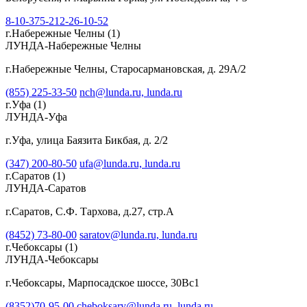
8-10-375-212-26-10-52
г.Набережные Челны
(1)
ЛУНДА-Набережные Челны
г.Набережные Челны, Старосармановская, д. 29А/2
(855) 225-33-50
nch@lunda.ru,
lunda.ru
г.Уфа
(1)
ЛУНДА-Уфа
г.Уфа, улица Баязита Бикбая, д. 2/2
(347) 200-80-50
ufa@lunda.ru,
lunda.ru
г.Саратов
(1)
ЛУНДА-Саратов
г.Саратов, С.Ф. Тархова, д.27, стр.А
(8452) 73-80-00
saratov@lunda.ru,
lunda.ru
г.Чебоксары
(1)
ЛУНДА-Чебоксары
г.Чебоксары, Марпосадское шоссе, 30Вс1
(8352)70-95-00
cheboksary@lunda.ru,
lunda.ru