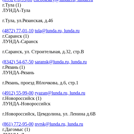
г.Тула
(1)
ЛУНДА-Тула
г.Тула, ул.Рязанская, д.46
(4872) 77-01-10
tula@lunda.ru,
lunda.ru
г.Саранск
(1)
ЛУНДА-Саранск
г.Саранск, ул. Строительная, д.32, стр.В
(8342) 54-67-50
saransk@lunda.ru,
lunda.ru
г.Рязань
(1)
ЛУНДА-Рязань
г.Рязань, проезд Яблочкова, д.6, стр.1
(4912) 55-99-00
ryazan@lunda.ru,
lunda.ru
г.Новороссийск
(1)
ЛУНДА-Новороссийск
г.Новороссийск, Цемдолина, ул. Ленина д.6В
(861) 772-95-00
nvrsk@lunda.ru,
lunda.ru
г.Дагомыс
(1)