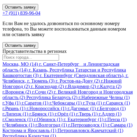
Оставить заявку
+7 (911) 839-96-04
Если Вам не удалось дозвониться по основному номеру
телефона, то Вы можете воспользоваться данным номером
или оставить заявку
Оставить заявку
Представительства
в регионах
Москва, МО
(14)
г. Санкт-Петербург и Ленинградская
область
(14)
г. Казань, Республика Татарстан и Республика
Башкортостан
(3)
г. Екатеринбург (Свердловская область), г.
Челябинск, г. Тюмень
(3)
г. Ростов-на-Дону
(2)
г.Нижний
Новгород
(2)
г. Краснодар
(2)
г.Владимир
(2)
г.Калуга
(2)
г.Воронеж
(2)
г.Сочи
(2)
г. Великий Новгород и Новгородская
область
(2)
Республика Беларусь
(2)
г.Набережные Челны
(1)
г.Уфа
(1)
г.Саратов
(1)
г.Чебоксары
(1)
г.Тула
(1)
г.Саранск
(1)
г.Рязань
(1)
г.Новороссийск
(1)
г.Дагомыс
(1)
г.Белгород
(1)
г.Липецк
(1)
г.Брянск
(1)
г.Орёл
(1)
г.Тверь
(1)
г.Адлер
(1)
г.Смоленск
(1)
г.Обнинск
(1)
г. Екатеринбург
(1)
г.Пенза
(1)
г.Челябинск
(1)
г.Волгоград
(1)
г.Петрозаводск
(1)
г.Самара
(1)
Кострома и Ярославль
(1)
Петропавловск-Камчатский
(1)
Республика Казахстан
(1)