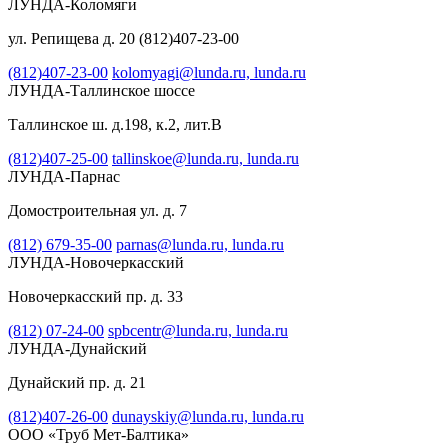
ЛУНДА-Коломяги
ул. Репищева д. 20 (812)407-23-00
(812)407-23-00
kolomyagi@lunda.ru,
lunda.ru
ЛУНДА-Таллинское шоссе
Таллинское ш. д.198, к.2, лит.В
(812)407-25-00
tallinskoe@lunda.ru,
lunda.ru
ЛУНДА-Парнас
Домостроительная ул. д. 7
(812) 679-35-00
parnas@lunda.ru,
lunda.ru
ЛУНДА-Новочеркасский
Новочеркасский пр. д. 33
(812) 07-24-00
spbcentr@lunda.ru,
lunda.ru
ЛУНДА-Дунайский
Дунайский пр. д. 21
(812)407-26-00
dunayskiy@lunda.ru,
lunda.ru
ООО «Труб Мет-Балтика»