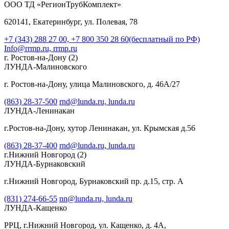
ООО ТД «РегионТрубКомплект»
620141, Екатеринбург, ул. Полевая, 78
+7 (343) 288 27 00, +7 800 350 28 60(бесплатный по РФ)
Info@rrmp.ru,
rrmp.ru
г. Ростов-на-Дону
(2)
ЛУНДА-Малиновского
г. Ростов-на-Дону, улица Малиновского, д. 46А/27
(863) 28-37-500
rnd@lunda.ru,
lunda.ru
ЛУНДА-Ленинакан
г.Ростов-на-Дону, хутор Ленинакан, ул. Крымская д.56
(863) 28-37-400
rnd@lunda.ru,
lunda.ru
г.Нижний Новгород
(2)
ЛУНДА-Бурнаковский
г.Нижний Новгород, Бурнаковский пр. д.15, стр. А
(831) 274-66-55
nn@lunda.ru,
lunda.ru
ЛУНДА-Кащенко
РРЦ, г.Нижний Новгород, ул. Кащенко, д. 4А,