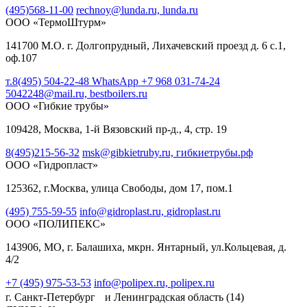
(495)568-11-00
rechnoy@lunda.ru,
lunda.ru
ООО «ТермоШтурм»
141700 М.О. г. Долгопрудный, Лихачевский проезд д. 6 с.1,
оф.107
т.8(495) 504-22-48 WhatsApp +7 968 031-74-24
5042248@mail.ru,
bestboilers.ru
ООО «Гибкие трубы»
109428, Москва, 1-й Вязовский пр-д., 4, стр. 19
8(495)215-56-32
msk@gibkietruby.ru,
гибкиетрубы.рф
ООО «Гидропласт»
125362, г.Москва, улица Свободы, дом 17, пом.1
(495) 755-59-55
info@gidroplast.ru,
gidroplast.ru
ООО «ПОЛИПЕКС»
143906, МО, г. Балашиха, мкрн. Янтарный, ул.Кольцевая, д.
4/2
+7 (495) 975-53-53
info@polipex.ru,
polipex.ru
г. Санкт-Петербург и Ленинградская область
(14)