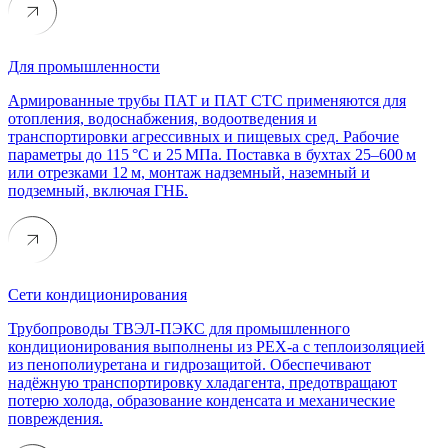
Для промышленности
Армированные трубы ПАТ и ПАТ СТС применяются для
отопления, водоснабжения, водоотведения и
транспортировки агрессивных и пищевых сред. Рабочие
параметры до 115 °C и 25 МПа. Поставка в бухтах 25–600 м
или отрезками 12 м, монтаж надземный, наземный и
подземный, включая ГНБ.
Сети кондиционирования
Трубопроводы ТВЭЛ-ПЭКС для промышленного
кондиционирования выполнены из PEX-a с теплоизоляцией
из пенополиуретана и гидрозащитой. Обеспечивают
надёжную транспортировку хладагента, предотвращают
потерю холода, образование конденсата и механические
повреждения.