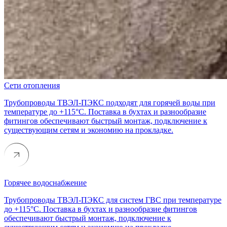
Сети отопления
Трубопроводы ТВЭЛ-ПЭКС подходят для горячей воды при
температуре до +115°C. Поставка в бухтах и разнообразие
фитингов обеспечивают быстрый монтаж, подключение к
существующим сетям и экономию на прокладке.
Горячее водоснабжение
Трубопроводы ТВЭЛ-ПЭКС для систем ГВС при температуре
до +115°C. Поставка в бухтах и разнообразие фитингов
обеспечивают быстрый монтаж, подключение к