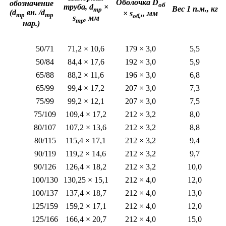
Оболочка D
обозначение
об
труба, d
×
Вес 1 п.м., кг
тр
(d
вн. /
d
× s
,, мм
тр
тр
об,
s
, мм
тр
нар.)
50/71
71,2 × 10,6
179 × 3,0
5,5
50/84
84,4 × 17,6
192 × 3,0
5,9
65/88
88,2 × 11,6
196 × 3,0
6,8
65/99
99,4 × 17,2
207 × 3,0
7,3
75/99
99,2 × 12,1
207 × 3,0
7,5
75/109
109,4 × 17,2
212 × 3,2
8,0
80/107
107,2 × 13,6
212 × 3,2
8,8
80/115
115,4 × 17,1
212 × 3,2
9,4
90/119
119,2 × 14,6
212 × 3,2
9,7
90/126
126,4 × 18,2
212 × 3,2
10,0
100/130
130,25 × 15,1
212 × 4,0
12,0
100/137
137,4 × 18,7
212 × 4,0
13,0
125/159
159,2 × 17,1
212 × 4,0
12,0
125/166
166,4 × 20,7
212 × 4,0
15,0