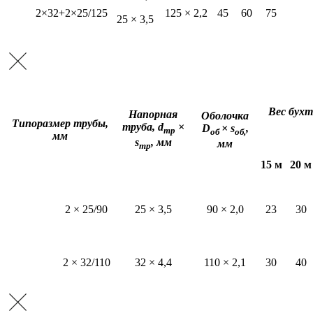
2×32+2×25/125
125 × 2,2
45
60
75
25 × 3,5
Вес бухт
Напорная
Оболочка
Типоразмер трубы,
труба, d
×
D
× s
,
тр
об
об,
мм
s
, мм
мм
тр
15 м
20 м
2 × 25/90
25 × 3,5
90 × 2,0
23
30
2 × 32/110
32 × 4,4
110 × 2,1
30
40