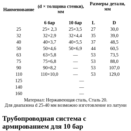
Размеры детали,
(d × толщина стенки),
мм
Наименование
мм
6 бар
10 бар
L
D
25
25× 2,3
25×3,5
27
30,0
32
32×2,9
32×4,4
35
39,0
40
40×3,7
40×5,5
37
48,5
50
50×4,6
50×6,9
44
60,5
63
63×5,8
—
53
73,5
75
75×6,8
—
53
88,0
90
90×8,2
—
53
107,0
110
110×10,0
—
53
129,0
125
—
140
—
160
—
Материал: Нержавеющая сталь, Сталь 20.
Для диапазона d 25-40 мм возможно изготовление из латуни
Трубопроводная система с
армированием для 10 бар