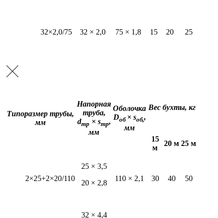
32×2,0/75
32 × 2,0
75 × 1,8
15
20
25
Напорная
Вес бухты, кг
Оболочка
труба,
Типоразмер трубы,
D
× s
,
об
об,
d
× s
,
мм
тр
тр
мм
мм
15
20 м
25 м
м
25 × 3,5
2×25+2×20/110
110 × 2,1
30
40
50
20 × 2,8
32 × 4,4