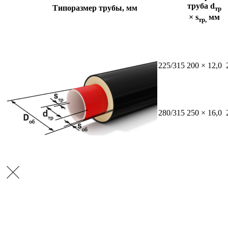
труба d
Типоразмер трубы, мм
тр
× s
мм
тр,
225/315
200 × 12,0
280/315
250 × 16,0