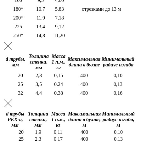
160
9,5
4,60
180*
10,7
5,83
отрезками до 13 м
200*
11,9
7,18
225
13,4
9,12
250*
14,8
11,20
Толщина
Масса
d трубы,
Максимальная
Минимальный
стенки,
1 п.м.,
мм
длина в бухте
радиус изгиба
мм
кг
20
2,8
0,15
400
0,10
25
3,5
0,24
400
0,13
32
4,4
0,38
400
0,16
d трубы
Толщина
Масса
Максимальная
Минимальный
PEX-a,
стенки,
1 п.м.,
длина в бухте,
радиус изгиба,
мм
мм
кг
м
м
20
1,9
0,11
400
0,10
25
2,3
0,17
400
0,13