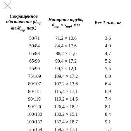
Сокращенное
Напорная труба,
обозначение (d
Вес 1 п.м., кг
тр
d
× s
, мм
тр
тр
вн./d
нар.)
тр
50/71
71,2 × 10,6
3,6
50/84
84,4 × 17,6
4,0
65/88
88,2 × 11,6
4,7
65/99
99,4 × 17,2
5,2
75/99
99,2 × 12,1
5,5
75/109
109,4 × 17,2
6,0
80/107
107,2 × 13,6
6,4
80/115
115,4 × 17,1
6,9
90/119
119,2 × 14,6
7,4
90/126
126,4 × 18,2
8,1
100/130
130,2 × 15,1
8,4
100/137
137,4 × 18,7
9,1
125/159
159,2 × 17,1
11,2