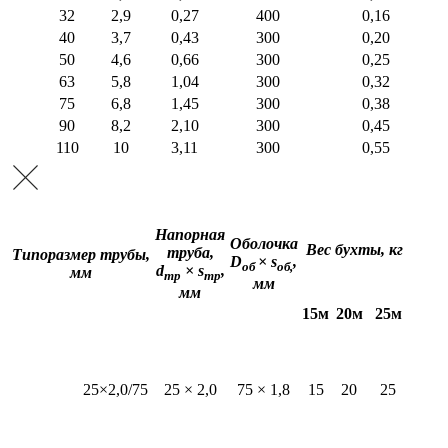
32
2,9
0,27
400
0,16
40
3,7
0,43
300
0,20
50
4,6
0,66
300
0,25
63
5,8
1,04
300
0,32
75
6,8
1,45
300
0,38
90
8,2
2,10
300
0,45
110
10
3,11
300
0,55
Напорная
Оболочка
Вес бухты, кг
труба,
Типоразмер трубы,
D
× s
,
об
об,
d
× s
,
мм
тр
тр
мм
мм
15м
20м
25м
25×2,0/75
25 × 2,0
75 × 1,8
15
20
25