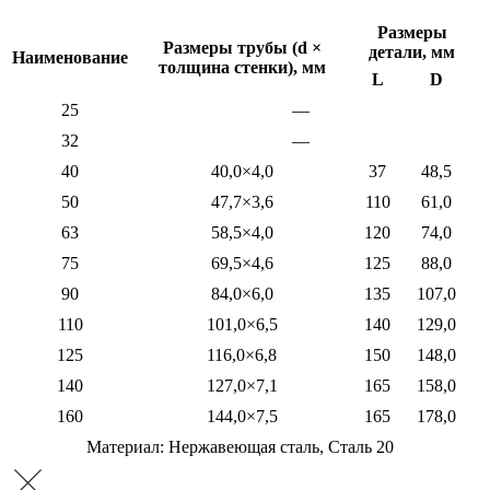
Размеры
Размеры трубы (d
×
детали, мм
Наименование
толщина стенки), мм
L
D
25
—
32
—
40
40,0×4,0
37
48,5
50
47,7×3,6
110
61,0
63
58,5×4,0
120
74,0
75
69,5×4,6
125
88,0
90
84,0×6,0
135
107,0
110
101,0×6,5
140
129,0
125
116,0×6,8
150
148,0
140
127,0×7,1
165
158,0
160
144,0×7,5
165
178,0
Материал: Нержавеющая сталь, Сталь 20